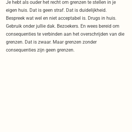
Je hebt als ouder het recht om grenzen te stellen in je
eigen huis. Dat is geen straf. Dat is duidelijkheid.
Bespreek wat wel en niet acceptabel is. Drugs in huis.
Gebruik onder jullie dak. Bezoekers. En wees bereid om
consequenties te verbinden aan het overschrijden van die
grenzen. Dat is zwaar. Maar grenzen zonder
consequenties zijn geen grenzen.
Dit betekent niet dat je je zoon laat vallen. Integendeel. Je
laat zien dat je het serieus neemt. Dat je hoopt dat hij hulp
zoekt. Dat je hem niet loslaat, maar ook niet meebeweegt
met het gebruik.
Hulp zoeken – ook als je
zoon niet wil
Als ouders kan je het hardop zeggen.
Help mijn zoon