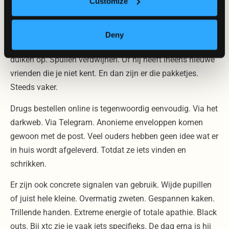
Customize
die je niet meteen kunt plaatsen. Je zoon trekt zich terug.
Sluit zich op. Is wisselend in zijn stemmingen. Vandaag
overactief, morgen leeg. Zijn uiterlijk verandert. Vermoeid.
Deny
Vermagerd. Minder zorg voor zichzelf. Geldproblemen
duiken op. Spullen verdwijnen. Of hij heeft ineens nieuwe
vrienden die je niet kent. En dan zijn er die pakketjes.
Steeds vaker.
Drugs bestellen online is tegenwoordig eenvoudig. Via het
darkweb. Via Telegram. Anonieme enveloppen komen
gewoon met de post. Veel ouders hebben geen idee wat er
in huis wordt afgeleverd. Totdat ze iets vinden en
schrikken.
Er zijn ook concrete signalen van gebruik. Wijde pupillen
of juist hele kleine. Overmatig zweten. Gespannen kaken.
Trillende handen. Extreme energie of totale apathie. Black
outs. Bij xtc zie je vaak iets specifieks. De dag erna is hij